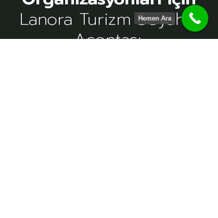
Lanora Turizm Seyahat
Hemen Ara
Acentası.
Kapadokyanın en çok tercih edilen acentası olan Lanora
Turizm siz kıymetli misafirlerine indirimli Kapadokya otelleri,
unutulmaz Kapadokya balayı tatili ve uygun fiyatlı
Kapadokya turları sunmaktadır. Kapadokya balayı
paketlerine ek olarak Kapadokyada balon turu
aktivitesinide dahil eder. Kapadokya muhteşem vadilerini