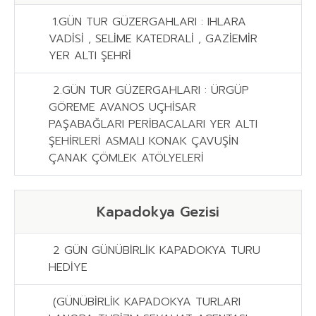
1.GÜN TUR GÜZERGAHLARI : IHLARA
VADİSİ , SELİME KATEDRALİ , GAZİEMİR
YER ALTI ŞEHRİ
2.GÜN TUR GÜZERGAHLARI : ÜRGÜP
GÖREME AVANOS UÇHİSAR
PAŞABAĞLARI PERİBACALARI YER ALTI
ŞEHİRLERİ ASMALI KONAK ÇAVUŞİN
ÇANAK ÇÖMLEK ATÖLYELERİ
Kapadokya Gezisi
2 GÜN GÜNÜBİRLİK KAPADOKYA TURU
HEDİYE
(GÜNÜBİRLİK KAPADOKYA TURLARI